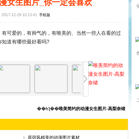
漫女生图片_你一定会喜欢
2017-12-29 10:13:41
手机版
有可爱的，有帅气的，有唯美的、当然一些人在看的过
你知道有哪些最好看吗?
��һƪ��
唯美简约的动漫女生图片-高梨奈绪
原宿风精美的动漫图片素材