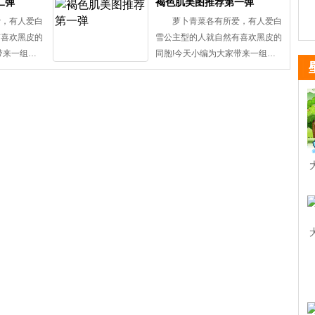
二弹
褐色肌美图推荐第一弹
爱，有人爱白
萝卜青菜各有所爱，有人爱白
有喜欢黑皮的
雪公主型的人就自然有喜欢黑皮的
带来一组褐
同胞!今天小编为大家带来一组褐
黑皮们
色肌图集!各种意义上黑皮们