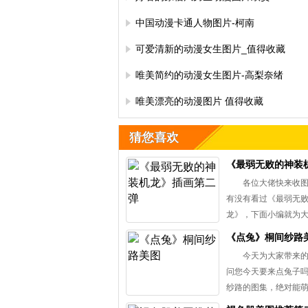
中国动漫卡通人物图片-柯南
可爱清新的动漫女生图片_值得收藏
唯美简约的动漫女生图片-高梨奈绪
唯美漂亮的动漫图片 值得收藏
猜您喜欢
各位大佬快来收
有没有看过《最弱无
龙》，下面小编就为
超级精美的插画，喜
《点兔》桐间纱路
今天为大家带来
问您今天要来点兔子吗
纱路的图集，绝对能
血，喜欢就赶紧收藏