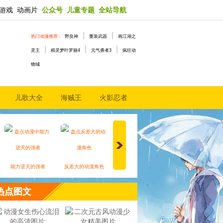
Q游戏
动画片
公众号
儿童专题
全站导航
|
|
热门动漫推荐：
野良神
重装武器
画江湖之
|
|
|
灵主
精灵梦叶罗丽4
元气勇者3
疯狂动
物城
儿歌大全
海贼王
火影忍者
能力逆天的强者
反差大的动漫角色
动漫中的懒人
惹人喜爱的4月新番
女角色
热点图文