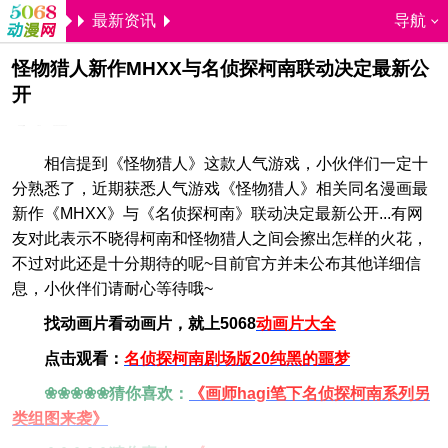
最新资讯
导航
怪物猎人新作MHXX与名侦探柯南联动决定最新公
开
5068儿童网
Linus
2016-11-11 09:24:30
相信提到《怪物猎人》这款人气游戏，小伙伴们一定十
分熟悉了，近期获悉人气游戏《怪物猎人》相关同名漫画最
新作《MHXX》与《名侦探柯南》联动决定最新公开...有网
友对此表示不晓得柯南和怪物猎人之间会擦出怎样的火花，
不过对此还是十分期待的呢~目前官方并未公布其他详细信
息，小伙伴们请耐心等待哦~
找动画片看动画片，就上5068
动画片大全
点击观看：
名侦探柯南剧场版20纯黑的噩梦
❀❀❀❀❀猜你喜欢：
《画师hagi笔下名侦探柯南系列另
类组图来袭》