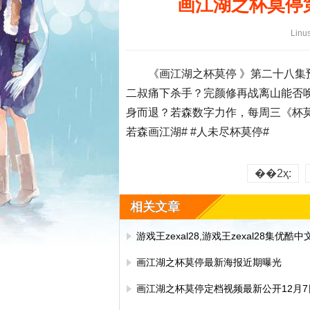
画江湖之杯莫停
Linu
《画江湖之杯莫停 》第二十八集预
二叔痛下杀手？完颜修再战离山能否
身而退？若森数字力作，每周三《杯莫
若森画江湖# #人未尽杯莫停#
��2ҳ:
相关文章
画江湖之杯莫停最新海报近期曝光
画江湖之杯莫停定档视频最新公开12月