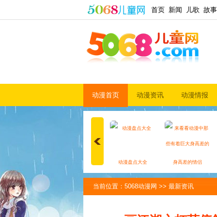
首页
新闻
儿歌
故事
动漫首页
动漫资讯
动漫情报
动漫盘点大全
身高差的情侣
当前位置：
5068动漫网
>>
最新资讯