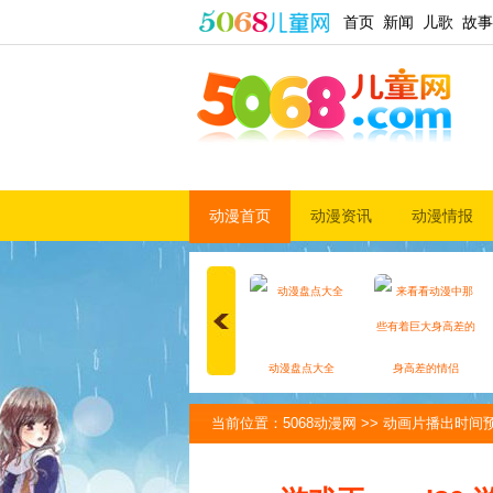
首页
新闻
儿歌
故事
动漫首页
动漫资讯
动漫情报
动漫盘点大全
身高差的情侣
当前位置：
5068动漫网
>>
动画片播出时间