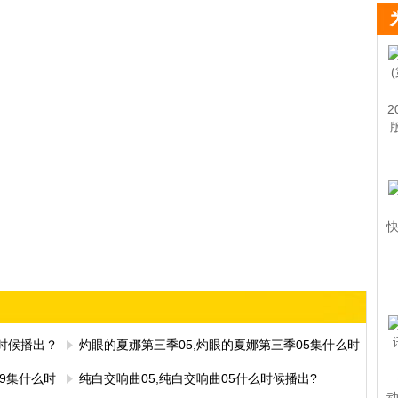
2
快
��һ
��һ
么时候播出？
灼眼的夏娜第三季05,灼眼的夏娜第三季05集什么时
19集什么时
纯白交响曲05,纯白交响曲05什么时候播出?
动