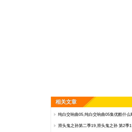
相关文章
纯白交响曲05,纯白交响曲05集优酷什
滑头鬼之孙第二季19,滑头鬼之孙 第2季