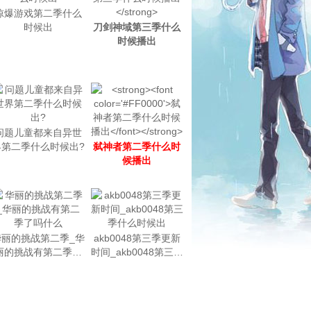
惊爆游戏第二季什么
时候出
刀剑神域第三季什么
时候播出
问题儿童都来自异世
界第二季什么时候出?
弑神者第二季什么时
候播出
华丽的挑战第二季_华
akb0048第三季更新
丽的挑战有第二季了
时间_akb0048第三季
吗什么
什么时候出