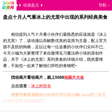
动漫盘点
导航
盘点十月人气番冰上的尤里中出现的系列经典美食
5068儿童网
Linus
2018-01-22 11:43:48
相信提到人气十月番小伙伴们最熟悉的应该就是《冰上
的尤里》了，该动漫以高帧数优美的花滑为主题，配上官方
措不及防的狗粮，足以让每一位追番的小伙伴们尖叫不已。
今天小编为大家整理了来自微博见习魔法师小张的原创作
品，关于《冰上的尤里》系列美食的详细介绍，既然爱维
勇，不如也一起来了解他们所吃的食物吧~
找动画片看动画片，就上5068
动画片大全
点击观看：
冰上的百合
想要完整高清版的小伙伴们可以加小编Linus的二次元
动漫交流群
474263475