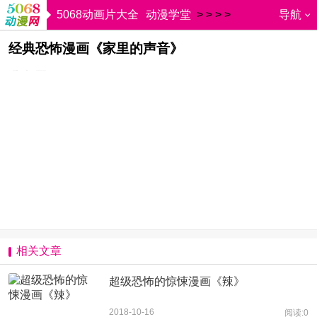
5068动画片大全
动漫学堂
>
>
>
>
导航
漫画类型
悬疑漫画
经典恐怖漫画《家里的声音》
5068儿童网
曾扬
2018-10-16 17:24:37
相关文章
超级恐怖的惊悚漫画《辣》
2018-10-16
阅读:0