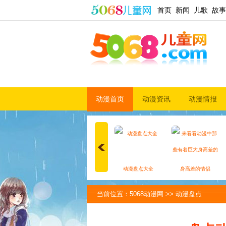
首页
新闻
儿歌
故事
动漫首页
动漫资讯
动漫情报
动漫盘点大全
身高差的情侣
当前位置：
5068动漫网
>>
动漫盘点