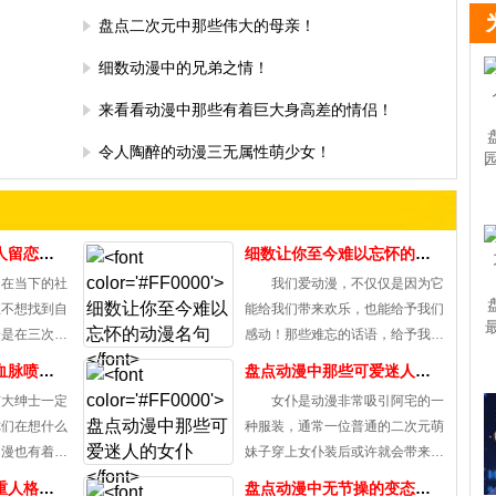
盘点二次元中那些伟大的母亲！
细数动漫中的兄弟之情！
来看看动漫中那些有着巨大身高差的情侣！
令人陶醉的动漫三无属性萌少女！
园
盘点动漫中那些令人留恋的童年女神
细数让你至今难以忘怀的动漫名句
，在当下的社
我们爱动漫，不仅仅是因为它
丝不想找到自
能给我们带来欢乐，也能给予我们
论是在三次元
感动！那些难忘的话语，给予我们
着这样
难以言喻的启发和感动，让
盘点二次元中令人血脉喷张的绅士后宫动漫
盘点动漫中那些可爱迷人的女仆
广大绅士一定
女仆是动漫非常吸引阿宅的一
你们在想什么
种服装，通常一位普通的二次元萌
动漫也有着早
妹子穿上女仆装后或许就会带来不
，到了
一样的视觉体验哦。在动漫
盘点动漫中具有双重人格的角色
盘点动漫中无节操的变态角色