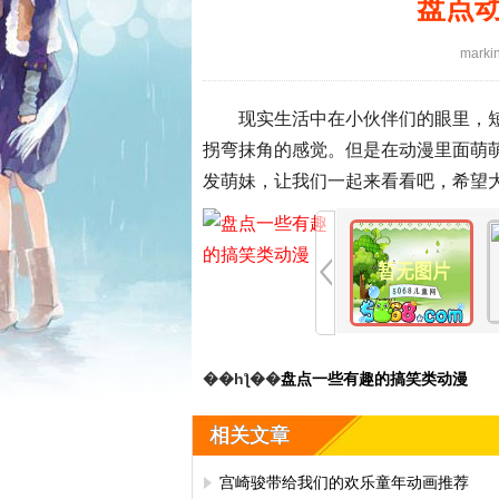
盘点
marki
现实生活中在小伙伴们的眼里，短
拐弯抹角的感觉。但是在动漫里面萌
发萌妹，让我们一起来看看吧，希望
��һƪ��
盘点一些有趣的搞笑类动漫
相关文章
宫崎骏带给我们的欢乐童年动画推荐