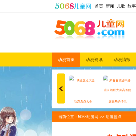
首页
新闻
儿歌
故事
动漫首页
动漫资讯
动漫情报
动漫盘点大全
身高差的情侣
当前位置：
5068动漫网
>>
动漫盘点