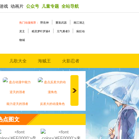
Q游戏
动画片
公众号
儿童专题
全站导航
|
|
热门动漫推荐：
野良神
重装武器
画江湖之
|
|
|
灵主
精灵梦叶罗丽4
元气勇者3
疯狂动
物城
儿歌大全
海贼王
火影忍者
能力逆天的强者
反差大的动漫角色
动漫中的懒人
惹人喜爱的4月新番
女角色
热点图文