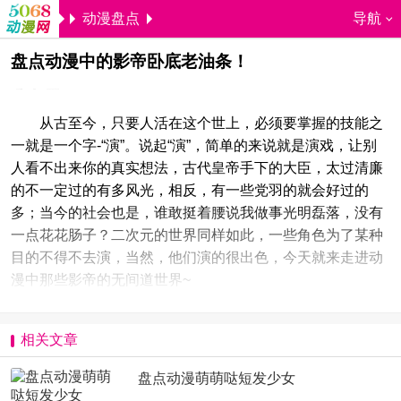
动漫盘点
导航
盘点动漫中的影帝卧底老油条！
5068儿童网
叶良辰
2015-11-23 14:03:18
从古至今，只要人活在这个世上，必须要掌握的技能之
一就是一个字-“演”。说起“演”，简单的来说就是演戏，让别
人看不出来你的真实想法，古代皇帝手下的大臣，太过清廉
的不一定过的有多风光，相反，有一些党羽的就会好过的
多；当今的社会也是，谁敢挺着腰说我做事光明磊落，没有
一点花花肠子？二次元的世界同样如此，一些角色为了某种
目的不得不去演，当然，他们演的很出色，今天就来走进动
漫中那些影帝的无间道世界~
相关文章
盘点动漫萌萌哒短发少女