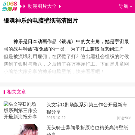
动漫图片大全
导航
银魂神乐的电脑壁纸高清图片
5068儿童网
映卿
2017-12-27 09:38:46
神乐是日本动画作品《银魂》中的女主角，她是宇宙最
强的战斗种族“夜兔族”的一员。 为了打工赚钱而来到江户，
但是被流氓利用雇佣，在厌倦了打斗逃出黑社会组织的时候
遇到了银时与新八，之后留了在万事屋打工。下面是儿童网
小编给大家分享的神乐电脑壁纸，快来看看吧！
相关文章
头文字D剧场版系列第三作公开最新海
报分享
2015-10-22
阅读:508
无头骑士异闻录折原临也精美高清壁纸
分享